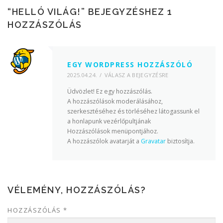
“
HELLÓ VILÁG!
” BEJEGYZÉSHEZ 1
HOZZÁSZÓLÁS
EGY WORDPRESS HOZZÁSZÓLÓ
2025.04.24.
VÁLASZ A BEJEGYZÉSRE
Üdvözlet! Ez egy hozzászólás.
A hozzászólások moderálásához,
szerkesztéséhez és törléséhez látogassunk el
a honlapunk vezérlőpultjának
Hozzászólások menüpontjához.
A hozzászólok avatarját a
Gravatar
biztosítja.
VÉLEMÉNY, HOZZÁSZÓLÁS?
HOZZÁSZÓLÁS
*