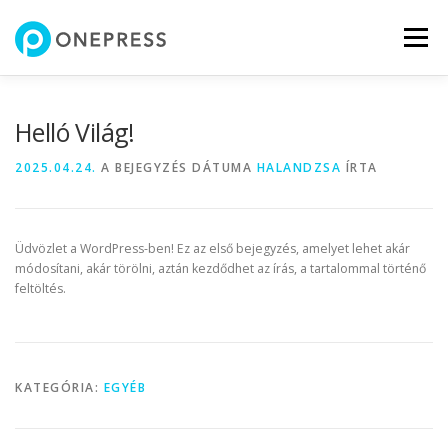
Tovább
a
Menü
tartalomhoz
Helló Világ!
2025.04.24.
A BEJEGYZÉS DÁTUMA
HALANDZSA
ÍRTA
Üdvözlet a WordPress-ben! Ez az első bejegyzés, amelyet lehet akár
módosítani, akár törölni, aztán kezdődhet az írás, a tartalommal történő
feltöltés.
KATEGÓRIA:
EGYÉB