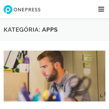
Tovább
a
Menü
tartalomhoz
KATEGÓRIA:
APPS